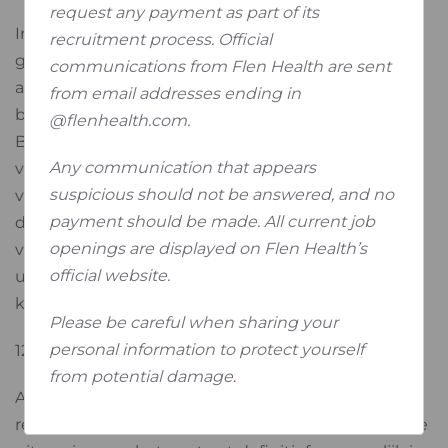
request any payment as part of its
Indien de solvabiliteit van de koper in twijfel wordt
recruitment process. Official
gebracht, behouden wij ons het recht voor om te
communications from Flen Health are sent
allen tijde voorschotbetaling op te leggen of
from email addresses ending in
borgstellingen te vragen voor verdere leveringen.
@flenhealth.com.
Bij gebrek aan zulke waarborgen zal de
Any communication that appears
vennootschap gerechtigd zijn de overeenkomst
suspicious should not be answered, and no
van rechtswege te verbreken zonder afbreuk te
payment should be made. All current job
doen aan de bedragen die haar zouden
openings are displayed on Flen Health’s
verschuldigd blijven omwille van het reeds
official website.
uitgevoerde werk of de reeds geleverde
koopwaren.
Please be careful when sharing your
personal information to protect yourself
12. OVERMACHT
from potential damage
.
Alle gevallen van overmacht schorsen van
rechtswege onze leveringsverbintenis. Wanneer de