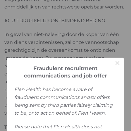
onmiddellijk en van rechtswege opeisbaar worden.
10. UITDRUKKELIJK ONTBINDEND BEDING
In geval van niet-naleving door de koper van één
van diens verbintenissen, zal onze vennootschap
gerechtigd zijn de overeenkomst te ontbinden
lastens de koper. De overeenkomst zal van
×
rechtswege en zonder aanmaning ontbonden zijn
Fraudulent recruitment
door de mededeling van onze beslissing per
communications and job offer
aangetekend schrijven aan de koper. De
Flen Health has become aware of
beëindiging van een verkoopcontract heeft geen
fraudulent communications and/or offers
invloed op de geldigheid van een
being sent by third parties falsely claiming
prijsovereenkomst tussen de koper en onze
to be, or to act on behalf of, Flen Health.
vennootschap.
Please note that Flen Health does not
11. WAARBORG