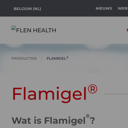
NIEUWS
WERK
BELGIUM (NL)
Skip to main content
®
PRODUCTEN
FLAMIGEL
®
Flamigel
®
Wat is Flamigel
?