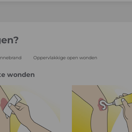
gen?
nnebrand
Oppervlakkige open wonden
hte wonden