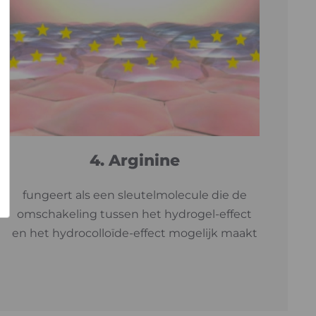
4. Arginine
fungeert als een sleutelmolecule die de
omschakeling tussen het hydrogel-effect
en het hydrocolloïde-effect mogelijk maakt