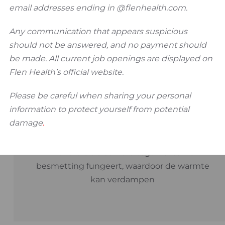
email addresses ending in @flenhealth.com.
Any communication that appears suspicious
should not be answered, and no payment should
be made. All current job openings are displayed on
Flen Health’s official website.
Please be careful when sharing your personal
information to protect yourself from potential
3. Vertakte keten vetzuren
damage
.
vormen een semi-permeabele laag rond de
wond die als barrière tegen externe
besmetting fungeert, waardoor de warmte
kan verdampen