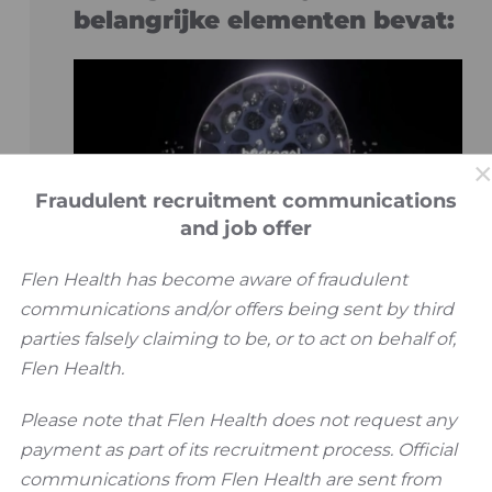
belangrijke elementen bevat:
Fraudulent recruitment communications
and job offer
Flen Health has become aware of fraudulent
communications and/or offers being sent by third
1. Hydrogel effect
parties falsely claiming to be, or to act on behalf of,
Flen Health.
bevochtigt en ontdoet de wond van vuil
Please note that Flen Health does not request any
payment as part of its recruitment process. Official
communications from Flen Health are sent from