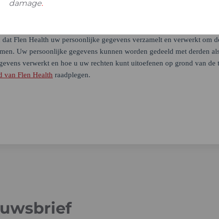
damage
.
euwsbrief