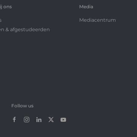
j ons
Media
s
Mediacentrum
n & afgestudeerden
Follow us